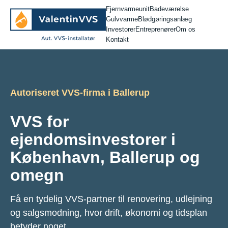
Fjernvarmeunit
Badeværelse
Gulvvarme
Blødgøringsanlæg
Investorer
Entreprenører
Om os
Kontakt
Autoriseret VVS-firma i Ballerup
VVS for
ejendomsinvestorer i
København, Ballerup og
omegn
Få en tydelig VVS-partner til renovering, udlejning
og salgsmodning, hvor drift, økonomi og tidsplan
betyder noget.