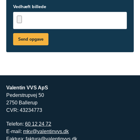
Vedhæft billede
Send opgave
Valentin VVS ApS
Pederstrupvej 50
2750 Ballerup
CVR: 43234773
Telefon:
60 12 24 72
E-mail:
mkv@valentinvvs.dk
Faktura:
faktura@valentinvvs.dk