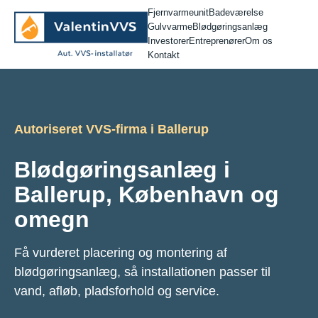
Fjernvarmeunit
Badeværelse
Gulvvarme
Blødgøringsanlæg
Investorer
Entreprenører
Om os
Kontakt
Autoriseret VVS-firma i Ballerup
Blødgøringsanlæg i
Ballerup, København og
omegn
Få vurderet placering og montering af
blødgøringsanlæg, så installationen passer til
vand, afløb, pladsforhold og service.